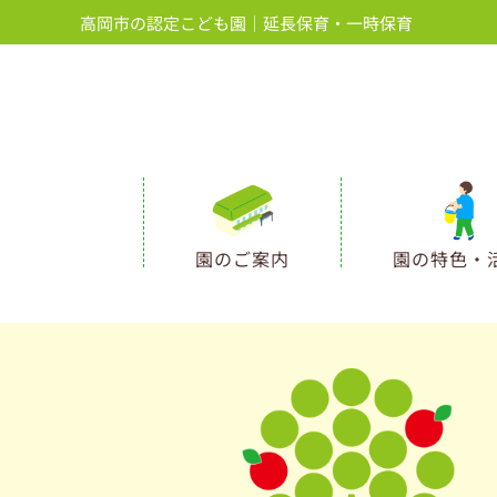
内
高岡市の認定こども園｜延長保育・一時保育
容
を
ス
キ
ッ
プ
園のご案内
園の特色・